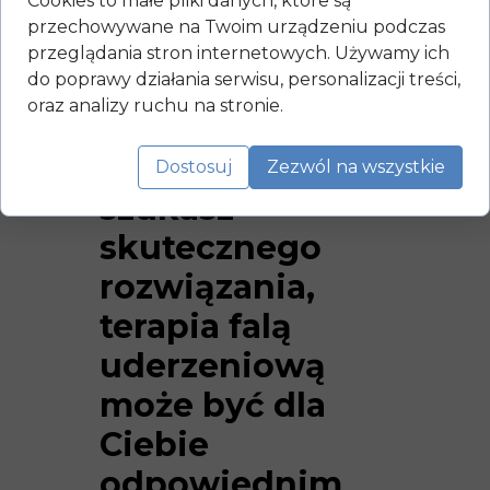
Cookies to małe pliki danych, które są
przechowywane na Twoim urządzeniu podczas
Jeśli
przeglądania stron internetowych. Używamy ich
do poprawy działania serwisu, personalizacji treści,
doświadczasz
oraz analizy ruchu na stronie.
powyższych
objawów i
Dostosuj
Zezwól na wszystkie
szukasz
skutecznego
rozwiązania,
terapia falą
uderzeniową
może być dla
Ciebie
odpowiednim