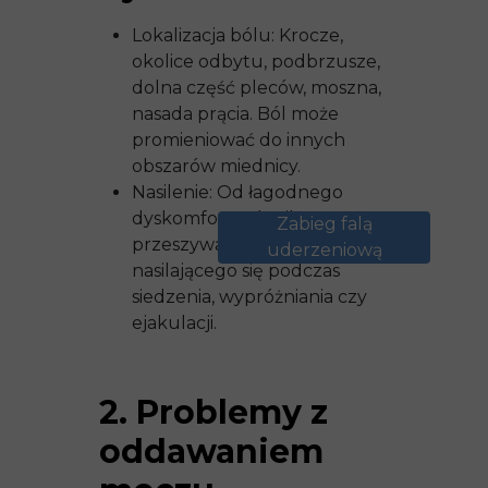
Lokalizacja bólu: Krocze,
okolice odbytu, podbrzusze,
dolna część pleców, moszna,
nasada prącia. Ból może
promieniować do innych
obszarów miednicy.
Nasilenie: Od łagodnego
dyskomfortu do silnego,
Zabieg falą
przeszywającego bólu,
uderzeniową
nasilającego się podczas
siedzenia, wypróżniania czy
ejakulacji.
2. Problemy z
oddawaniem