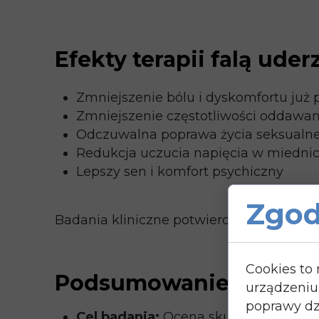
Efekty terapii falą ude
Zmniejszenie bólu i dyskomfortu już 
Zmniejszenie częstotliwości oddawa
Odczuwalna poprawa życia seksualn
Redukcja uczucia napięcia w miedni
Lepszy sen i komfort psychiczny
Zgod
Badania kliniczne potwierdzają, że fal
Cookies to
Podsumowanie badania
urządzeniu
poprawy dzi
Cel badania:
Ocena skuteczności i b