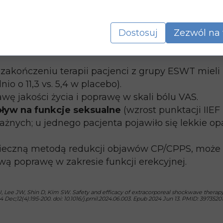
y (CP/CPPS).
wo (2:1) na grupę leczoną ESWT i grupę placebo. L
Dostosuj
Zezwól na 
 zakończeniu terapii pacjenci z grupy ESWT mieli
o o 11,3 vs. 5,4 w placebo).
awę jakości życia i poprawę w skali bólu VAS.
ływ na funkcje seksualne
(wzrost punktacji IIEF
żnych; u jednego pacjenta pojawiło się lekkie opar
ieczną metodą redukcji objawów CP/CPPS, może 
ą poprawę w zakresie funkcji erekcyjnej.
Lee JW, Shin D, Kim SW. Safety and efficacy of extracorporeal shockwave therapy o
4 Dec;12(4):195-200. doi: 10.1016/j.prnil.2024.06.003. Epub 2024 Jun 13. PMID: 397352