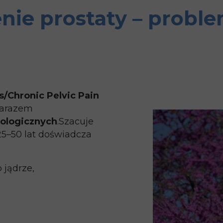
nie prostaty – proble
s/Chronic Pelvic Pain
 zarazem
rologicznych
.Szacuje
5–50 lat doświadcza
 jądrze,