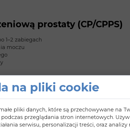
rzeniową prostaty (CP/CPPS)
po 1–2 zabiegach
nia moczu
ego
cy
a na pliki cookie
a uderzeniowa zmniejsza objawy CP/CPPS nawet o 
 małe pliki danych, które są przechowywane na 
 (2024)
 podczas przeglądania stron internetowych. Uży
ałania serwisu, personalizacji treści, oraz analizy
ezpieczeństwa terapii falą uderzeniową (ESWT) 