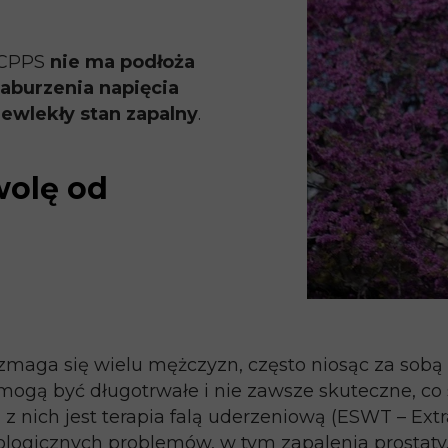
P/CPPS
nie ma podłoża
aburzenia napięcia
zewlekły stan zapalny
.
wolę od
zmaga się wielu mężczyzn, często niosąc za sobą ni
mogą być długotrwałe i nie zawsze skuteczne, co
z nich jest terapia falą uderzeniową (ESWT – Ext
rologicznych problemów, w tym zapalenia prostaty