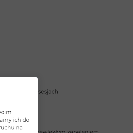
50–70% po 3–6 sesjach
Twoim
wamy ich do
 ruchu na
u mężczyzn z przewlekłym zapaleniem