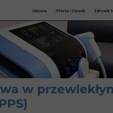
Główna
Oferta i Cennik
Zdrowie 
owa w przewlekły
CPPS)