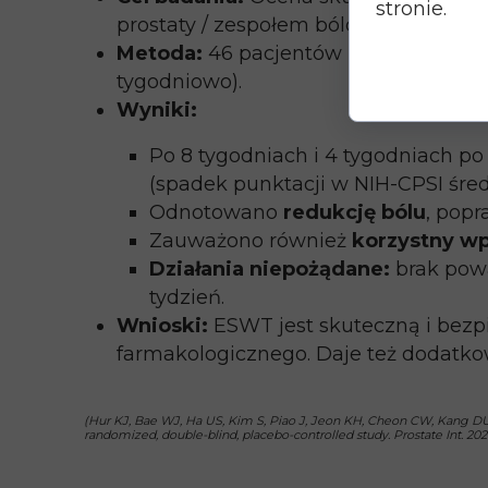
stronie.
prostaty / zespołem bólowym miednic
Metoda:
46 pacjentów podzielono loso
tygodniowo).
Wyniki:
Po 8 tygodniach i 4 tygodniach po
(spadek punktacji w NIH-CPSI średni
Odnotowano
redukcję bólu
, popr
Zauważono również
korzystny wp
Działania niepożądane:
brak powa
tydzień.
Wnioski:
ESWT jest skuteczną i bezp
farmakologicznego. Daje też dodatkow
(Hur KJ, Bae WJ, Ha US, Kim S, Piao J, Jeon KH, Cheon CW, Kang DU, 
randomized, double-blind, placebo-controlled study. Prostate Int. 202