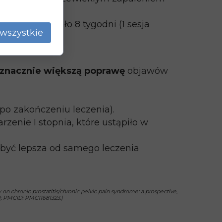
eczenie trwało 8 tygodni (1 sesja
wszystkie
znacznie większą poprawę
objawów
 po zakończeniu leczenia).
zenie I stopnia, które ustąpiło w
być lepsza od samego leczenia
n chronic prostatitis/chronic pelvic pain syndrome: a prospective,
01; PMCID: PMC11681323.)